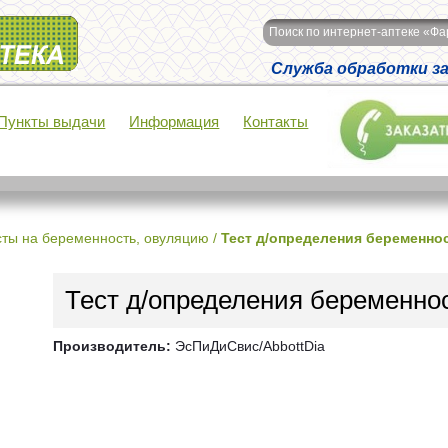
Поиск по интернет-аптеке «Ф
Служба обработки зак
Пункты выдачи
Информация
Контакты
сты на беременность, овуляцию
/
Тест д/определения беременно
Тест д/определения беременно
Производитель:
ЭсПиДиСвис/AbbottDia