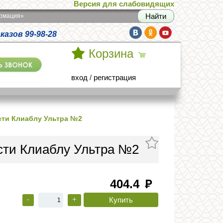
Версия для слабовидящих
армация»
азов 99-98-28
Корзина
вход
/
регистрация
сти Клиаблу Ультра №2
сти Клиаблу Ультра №2
404.4
руб
-
+