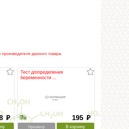
 производителя данного товара.
Тест д/определения
беременности ...
.8
195
руб
руб
Просмотр