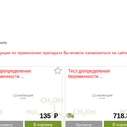
фото
рукции по применению препарата Вы можете ознакомиться на сайте
 д/определения
Тест д/определения
енности ...
беременности ...
135
718
руб
росмотр
Просмотр