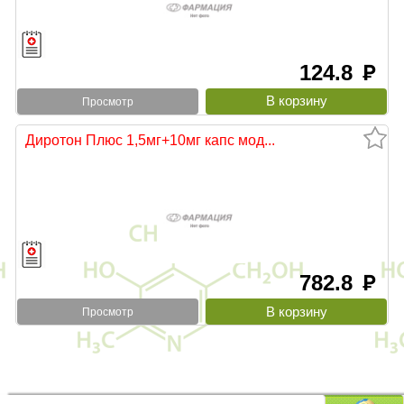
124.8
руб
Просмотр
Диротон Плюс 1,5мг+10мг капс мод...
782.8
руб
Просмотр