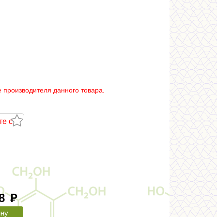
 производителя данного товара.
те с
78
руб