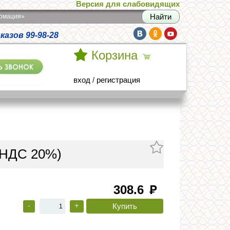
Версия для слабовидящих
армация»
азов 99-98-28
Корзина
вход
/
регистрация
(НДС 20%)
308.6
руб
-
+