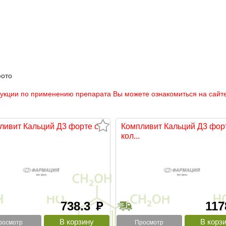
фото
рукции по применению препарата Вы можете ознакомиться на сайте
ливит Кальций Д3 форте с
Компливит Кальций Д3 фор
кол...
738.3
11
руб
росмотр
Просмотр