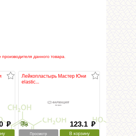
 производителя данного товара.
и
Лейкопластырь Мастер Юни
elastic...
50
123.1
руб
руб
Просмотр