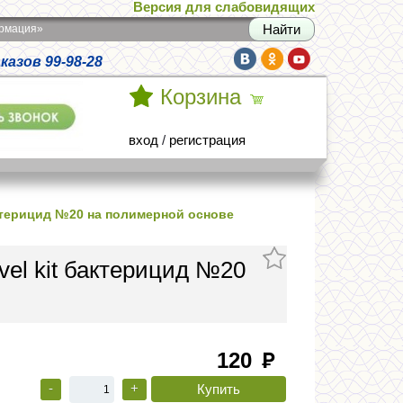
Версия для слабовидящих
армация»
азов 99-98-28
Корзина
вход
/
регистрация
актерицид №20 на полимерной основе
el kit бактерицид №20
120
руб
-
+