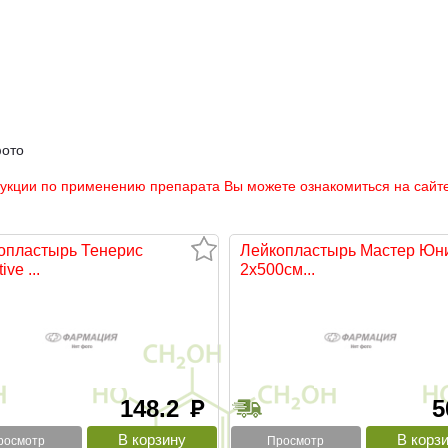
фото
рукции по применению препарата Вы можете ознакомиться на сайте
опластырь Тенерис
Лейкопластырь Мастер Юн
ive ...
2х500см...
148.2
руб
росмотр
Просмотр