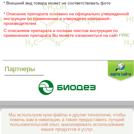
* Внешний вид товара может не соответствовать фото
* Описание препарата основано на официально утвержденной
инструкции по применению и утверждено компанией–
производителем.
С описанием препарата и полным текстом инструкции по
применению препарата Вы можете ознакомиться на сайт
ГРЛС
Партнеры
Мы используем куки-файлы и другие технологии, чтобы
Все права защищены и охраняются законом
помочь вам в навигации, а также предоставить лучший
© 2013–2026 Интернет-аптека Фармация
пользовательский опыт, анализировать использование
е-mail:
support@aptekapenza.ru
наших продуктов и услуг.
Телефон: Служба обработки заказов 99-98-28