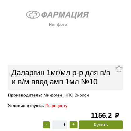
Даларгин 1мг/мл р-р для в/в
и в/м введ амп 1мл №10
Производитель:
Микроген_НПО Вирион
Условие отпуска:
По рецепту
1156.2
руб
-
+