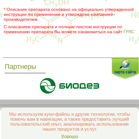
* Описание препарата основано на официально утвержденной
инструкции по применению и утверждено компанией–
производителем.
С описанием препарата и полным текстом инструкции по
применению препарата Вы можете ознакомиться на сайт
ГРЛС
Партнеры
Мы используем куки-файлы и другие технологии, чтобы
Все права защищены и охраняются законом
помочь вам в навигации, а также предоставить лучший
© 2013–2026 Интернет-аптека Фармация
пользовательский опыт, анализировать использование
е-mail:
support@aptekapenza.ru
наших продуктов и услуг.
Телефон: Служба обработки заказов 99-98-28
Хорошо