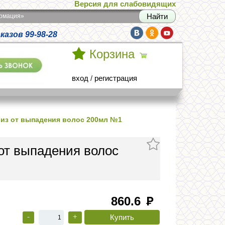
Версия для слабовидящих
армация»
азов 99-98-28
Корзина
вход
/
регистрация
из от выпадения волос 200мл №1
от выпадения волос
860.6
руб
-
+