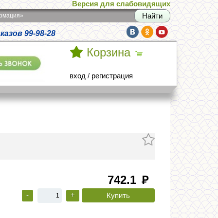
Версия для слабовидящих
армация»
азов 99-98-28
Корзина
вход
/
регистрация
742.1
руб
-
+