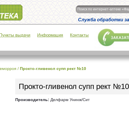
Поиск по интернет-аптеке «Ф
Служба обработки зак
Пункты выдачи
Информация
Контакты
геморроя
/
Прокто-гливенол супп рект №10
Прокто-гливенол супп рект №10
Производитель:
Делфарм Унинж/Сит