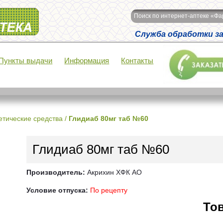
Поиск по интернет-аптеке «Ф
Служба обработки зак
Пункты выдачи
Информация
Контакты
тические средства
/
Глидиаб 80мг таб №60
Глидиаб 80мг таб №60
Производитель:
Акрихин ХФК АО
Условие отпуска:
По рецепту
Тов