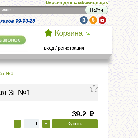
Версия для слабовидящих
армация»
азов 99-98-28
Корзина
вход
/
регистрация
 3г №1
ая 3г №1
39.2
руб
-
+