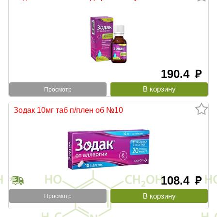
190.4
руб
Просмотр
Зодак 10мг таб п/плен об №10
108.4
руб
Просмотр