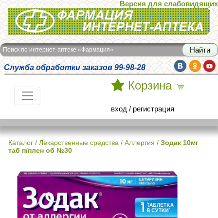
Версия для слабовидящих
Интернет-аптека Фармация
Поиск по интернет-аптеке «Фармация»
Служба обработки заказов 99-98-28
Корзина
вход
/
регистрация
Каталог
/
Лекарственные средства
/
Аллергия
/
Зодак 10мг
таб п/плен об №30