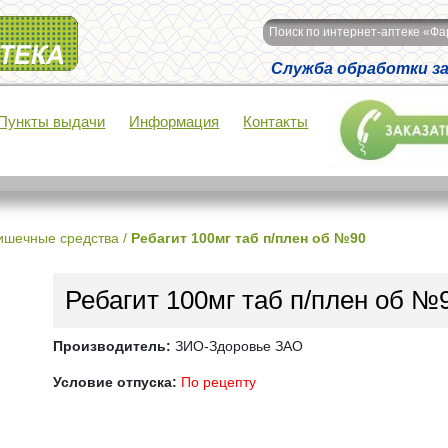
Поиск по интернет-аптеке «Ф
Служба обработки зак
Пункты выдачи
Информация
Контакты
ишечные средства
/
Ребагит 100мг таб п/плен об №90
Ребагит 100мг таб п/плен об №
Производитель:
ЗИО-Здоровье ЗАО
Условие отпуска:
По рецепту