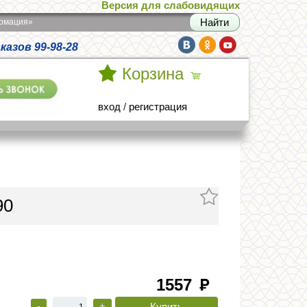
Версия для слабовидящих
армация»
азов 99-98-28
Корзина
вход
/
регистрация
90
1557
руб
-
+