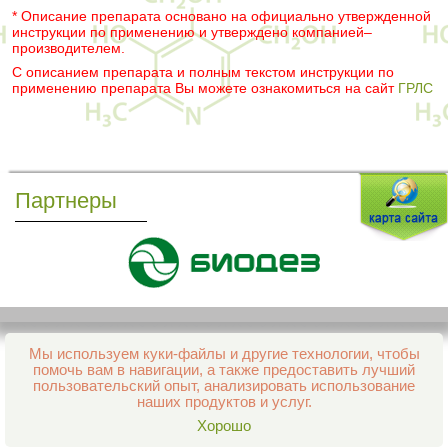
* Описание препарата основано на официально утвержденной
инструкции по применению и утверждено компанией–
производителем.
С описанием препарата и полным текстом инструкции по
применению препарата Вы можете ознакомиться на сайт
ГРЛС
Партнеры
Мы используем куки-файлы и другие технологии, чтобы
Все права защищены и охраняются законом
помочь вам в навигации, а также предоставить лучший
© 2013–2026 Интернет-аптека Фармация
пользовательский опыт, анализировать использование
е-mail:
support@aptekapenza.ru
наших продуктов и услуг.
Телефон: Служба обработки заказов 99-98-28
Хорошо