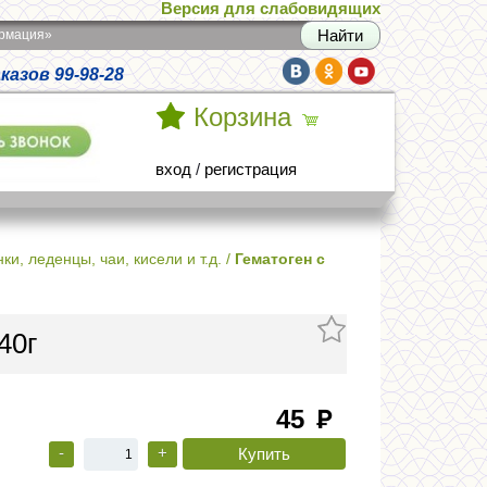
Версия для слабовидящих
армация»
азов 99-98-28
Корзина
вход
/
регистрация
и, леденцы, чаи, кисели и т.д.
/
Гематоген с
40г
45
руб
-
+