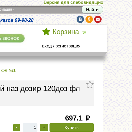
Версия для слабовидящих
армация»
азов 99-98-28
Корзина
вход
/
регистрация
з фл №1
й наз дозир 120доз фл
697.1
руб
-
+