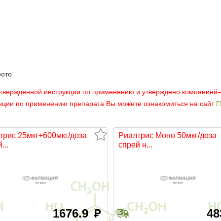
фото
утвержденной инструкции по применению и утверждено компанией
укции по применению препарата Вы можете ознакомиться на сайт
Г
трис 25мкг+600мкг/доза
Риалтрис Моно 50мкг/доза
...
спрей н...
1676.9
4
руб