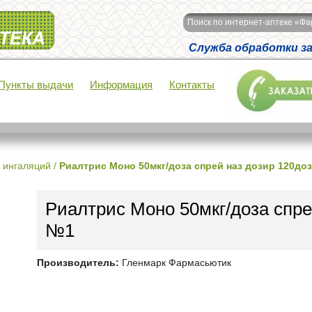
Поиск по интернет-аптеке «Ф
Служба обработки зак
Пункты выдачи
Информация
Контакты
 ингаляций
/
Риалтрис Моно 50мкг/доза спрей наз дозир 120до
Риалтрис Моно 50мкг/доза спре
№1
Производитель:
Гленмарк Фармасьютик