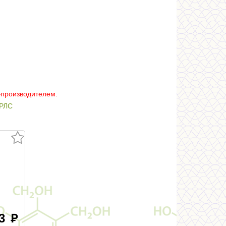
–производителем.
РЛС
83
руб