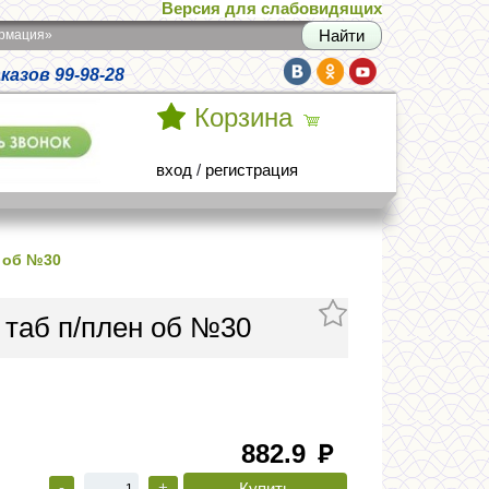
Версия для слабовидящих
армация»
азов 99-98-28
Корзина
вход
/
регистрация
н об №30
 таб п/плен об №30
882.9
руб
-
+