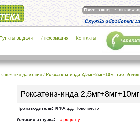
Поиск по интернет-аптеке «Ф
Служба обработки зак
Пункты выдачи
Информация
Контакты
 снижения давления
/
Роксатенз-инда 2,5мг+8мг+10мг таб п/пле
Роксатенз-инда 2,5мг+8мг+10мг
Производитель:
КРКА д.д, Ново место
Условие отпуска:
По рецепту