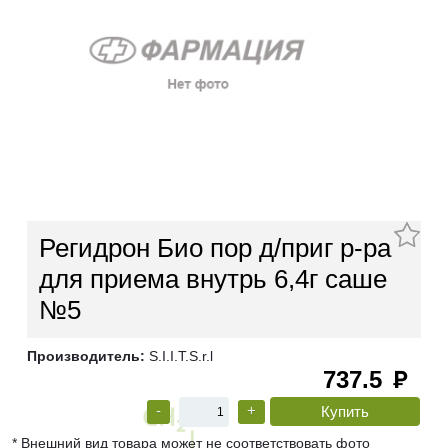
Регидрон Био пор д/приг р-ра
для приема внутрь 6,4г саше
№5
Производитель:
S.I.I.T.S.r.l
737.5
руб
-
+
* Внешний вид товара может не соответствовать фото