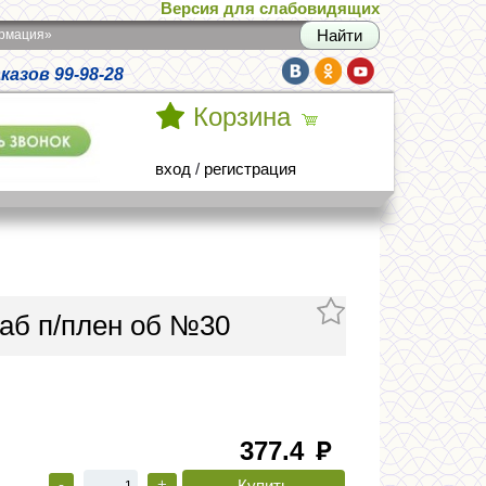
Версия для слабовидящих
армация»
азов 99-98-28
Корзина
вход
/
регистрация
таб п/плен об №30
377.4
руб
-
+