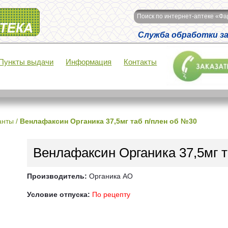
Поиск по интернет-аптеке «Ф
Служба обработки зак
Пункты выдачи
Информация
Контакты
анты
/
Венлафаксин Органика 37,5мг таб п/плен об №30
Венлафаксин Органика 37,5мг 
Производитель:
Органика АО
Условие отпуска:
По рецепту