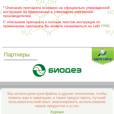
* Описание препарата основано на официально утвержденной
инструкции по применению и утверждено компанией–
производителем.
С описанием препарата и полным текстом инструкции по
применению препарата Вы можете ознакомиться на сайт
ГРЛС
Партнеры
Мы используем куки-файлы и другие технологии, чтобы
Все права защищены и охраняются законом
помочь вам в навигации, а также предоставить лучший
© 2013–2026 Интернет-аптека Фармация
пользовательский опыт, анализировать использование
е-mail:
support@aptekapenza.ru
наших продуктов и услуг.
Телефон: Служба обработки заказов 99-98-28
Хорошо