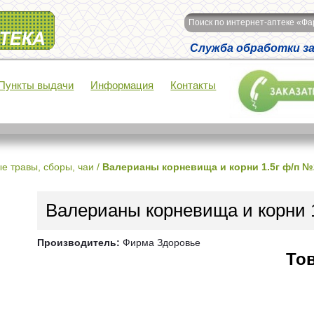
Поиск по интернет-аптеке «Ф
Служба обработки зак
Пункты выдачи
Информация
Контакты
е травы, сборы, чаи
/
Валерианы корневища и корни 1.5г ф/п №
Валерианы корневища и корни 
Производитель:
Фирма Здоровье
Тов