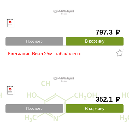
797.3
руб
Просмотр
Кветиапин-Виал 25мг таб п/плен о...
352.1
руб
Просмотр