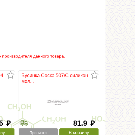
 производителя данного товара.
04
Бусинка Соска 507/С силикон
мол...
.5
81.9
руб
руб
Просмотр