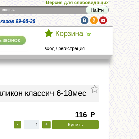
Версия для слабовидящих
армация»
азов 99-98-28
Корзина
вход
/
регистрация
иликон классич 6-18мес
116
руб
-
+