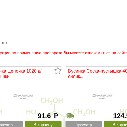
фото
рукции по применению препарата Вы можете ознакомиться на сайте
нка Цепочка 1020 д/
Бусинка Соска-пустышка 4
ышки
силик...
91.6
124
руб
росмотр
Просмотр