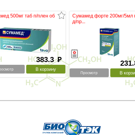
мед 500мг таб п/плен об
Сумамед форте 200мг/5мл 
д/пр...
383.3
руб
231
росмотр
Просмотр