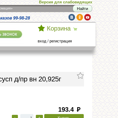
Версия для слабовидящих
армация»
азов 99-98-28
Корзина
вход
/
регистрация
усп д/пр вн 20,925г
193.4
руб
-
+