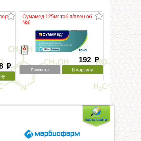
пор
Сумамед 125мг таб п/плен об
№6
192
руб
.8
руб
Просмотр