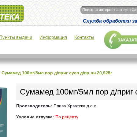
Поиск по интернет-аптеке «Ф
Служба обработки зак
Пункты выдачи
Информация
Контакты
/
Сумамед 100мг/5мл пор д/приг сусп д/пр вн 20,925г
Сумамед 100мг/5мл пор д/приг с
Производитель:
Плива Хрватска д.о.о
Условие отпуска:
По рецепту