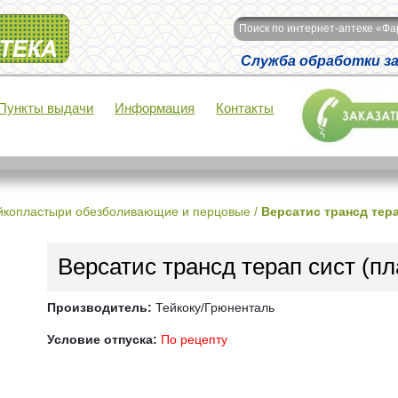
Поиск по интернет-аптеке «Ф
Служба обработки зак
Пункты выдачи
Информация
Контакты
йкопластыри обезболивающие и перцовые
/
Версатис трансд тер
Версатис трансд терап сист (п
Производитель:
Тейкоку/Грюненталь
Условие отпуска:
По рецепту