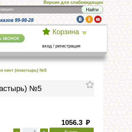
Версия для слабовидящих
армация»
азов 99-98-28
Корзина
вход
/
регистрация
ап сист (пластырь) №5
ластырь) №5
1056.3
руб
-
+