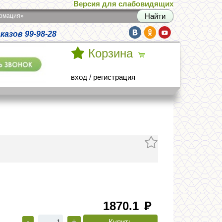
Версия для слабовидящих
армация»
азов 99-98-28
Корзина
вход
/
регистрация
1870.1
руб
-
+