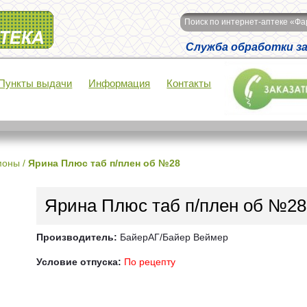
Поиск по интернет-аптеке «Ф
Служба обработки зак
Пункты выдачи
Информация
Контакты
моны
/
Ярина Плюс таб п/плен об №28
Ярина Плюс таб п/плен об №28
Производитель:
БайерАГ/Байер Веймер
Условие отпуска:
По рецепту