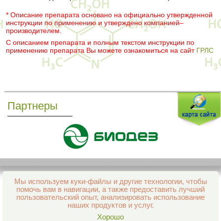
* Описание препарата основано на официально утвержденной
инструкции по применению и утверждено компанией–
производителем.
С описанием препарата и полным текстом инструкции по
применению препарата Вы можете ознакомиться на сайт
ГРЛС
Партнеры
Мы используем куки-файлы и другие технологии, чтобы
Все права защищены и охраняются законом
помочь вам в навигации, а также предоставить лучший
© 2013–2026 Интернет-аптека Фармация
пользовательский опыт, анализировать использование
е-mail:
support@aptekapenza.ru
наших продуктов и услуг.
Телефон: Служба обработки заказов 99-98-28
Хорошо