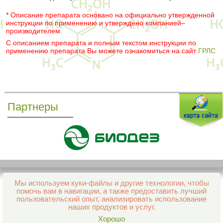
* Описание препарата основано на официально утвержденной
инструкции по применению и утверждено компанией–
производителем.
С описанием препарата и полным текстом инструкции по
применению препарата Вы можете ознакомиться на сайт
ГРЛС
Партнеры
Мы используем куки-файлы и другие технологии, чтобы
Все права защищены и охраняются законом
помочь вам в навигации, а также предоставить лучший
© 2013–2026 Интернет-аптека Фармация
пользовательский опыт, анализировать использование
е-mail:
support@aptekapenza.ru
наших продуктов и услуг.
Телефон: Служба обработки заказов 99-98-28
Хорошо