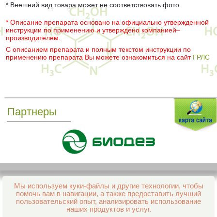
* Внешний вид товара может не соответствовать фото
* Описание препарата основано на официально утвержденной
инструкции по применению и утверждено компанией–
производителем.
С описанием препарата и полным текстом инструкции по
применению препарата Вы можете ознакомиться на сайт
ГРЛС
Партнеры
Мы используем куки-файлы и другие технологии, чтобы
Все права защищены и охраняются законом
помочь вам в навигации, а также предоставить лучший
© 2013–2026 Интернет-аптека Фармация
пользовательский опыт, анализировать использование
е-mail:
support@aptekapenza.ru
наших продуктов и услуг.
Телефон: Служба обработки заказов 99-98-28