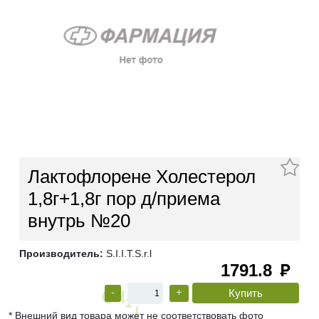
Лактофлорене Холестерол
1,8г+1,8г пор д/приема
внутрь №20
Производитель:
S.I.I.T.S.r.l
1791.8
руб
-
+
* Внешний вид товара может не соответствовать фото