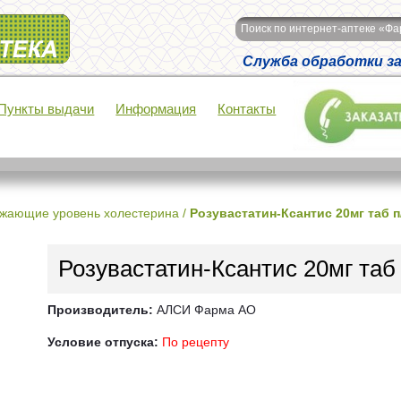
Поиск по интернет-аптеке «Ф
Служба обработки зак
Пункты выдачи
Информация
Контакты
ижающие уровень холестерина
/
Розувастатин-Ксантис 20мг таб 
Розувастатин-Ксантис 20мг таб
Производитель:
АЛСИ Фарма АО
Условие отпуска:
По рецепту