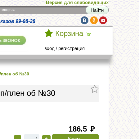
Версия для слабовидящих
армация»
азов 99-98-28
Корзина
вход
/
регистрация
п/плен об №30
 п/плен об №30
186.5
руб
-
+