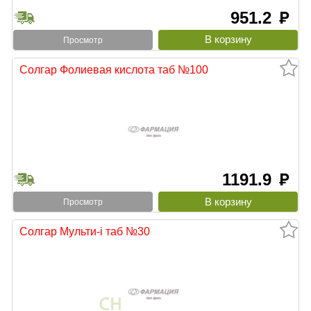
951.2
руб
Просмотр
Солгар Фолиевая кислота таб №100
1191.9
руб
Просмотр
Солгар Мульти-i таб №30