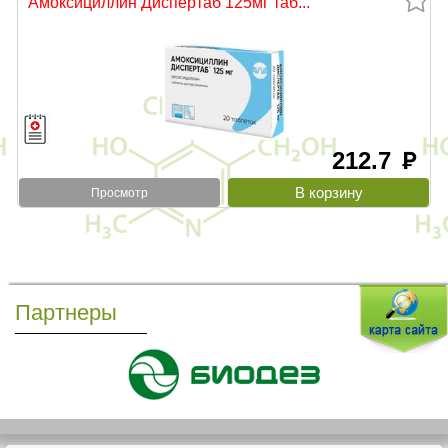
Амоксициллин Диспертаб 125мг таб...
212.7
руб
Просмотр
Партнеры