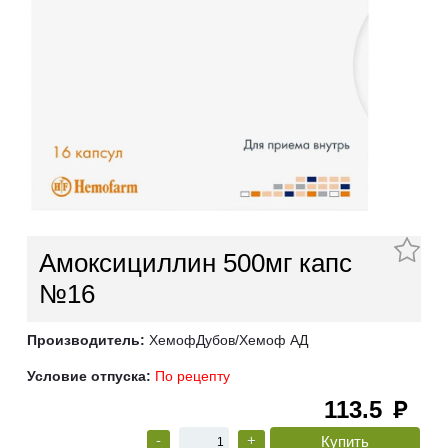
Амоксициллин 500мг капс
№16
Производитель:
ХемофДубов/Хемоф АД
Условие отпуска:
По рецепту
113.5
руб
-
+