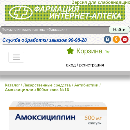
Версия для слабовидящих
Интернет-аптека Фармация
Поиск по интернет-аптеке «Фармация»
Служба обработки заказов 99-98-28
Корзина
вход
/
регистрация
Каталог
/
Лекарственные средства
/
Антибиотики
/
Амоксициллин 500мг капс №16