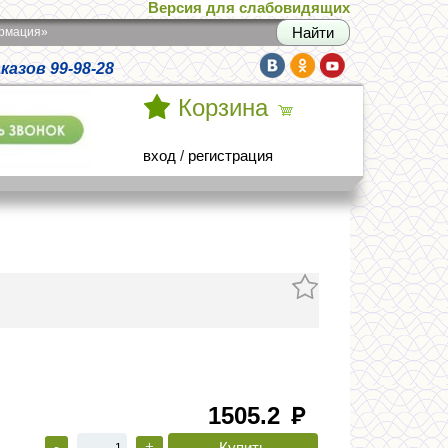
Версия для слабовидящих
армация»
азов 99-98-28
Корзина
вход
/
регистрация
1505.2
руб
-
+