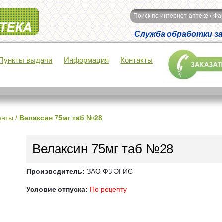
Поиск по интернет-аптеке «Ф
Служба обработки зак
Пункты выдачи
Информация
Контакты
анты
/
Велаксин 75мг таб №28
Велаксин 75мг таб №28
Производитель:
ЗАО ФЗ ЭГИС
Условие отпуска:
По рецепту