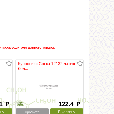
 производителя данного товара.
Курносики Соска 12132 латекс
бол...
.1
122.4
руб
руб
Просмотр