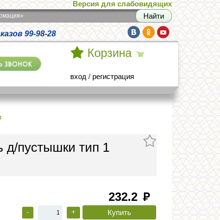
Версия для слабовидящих
армация»
азов 99-98-28
Корзина
вход
/
регистрация
к
 д/пустышки тип 1
232.2
руб
-
+