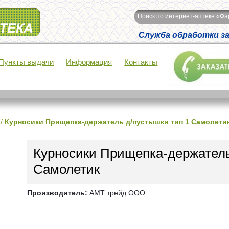
Поиск по интернет-аптеке «Ф
Служба обработки зак
Пункты выдачи
Информация
Контакты
/
Курносики Прищепка-держатель д/пустышки тип 1 Самолети
Курносики Прищепка-держатель
Самолетик
Производитель:
АМТ трейд ООО