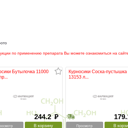
фото
рукции по применению препарата Вы можете ознакомиться на сайте
осики Бутылочка 11000
Курносики Соска-пустышка
р...
13153 л...
244.2
179
руб
росмотр
Просмотр