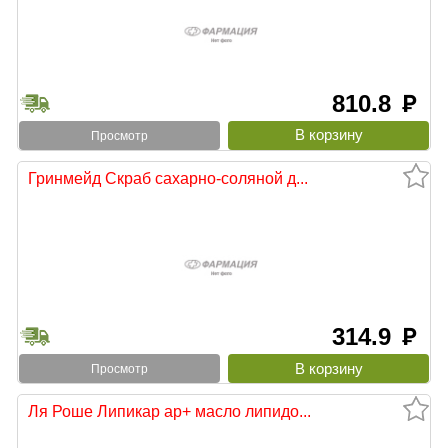
810.8
руб
Просмотр
Гринмейд Скраб сахарно-соляной д...
314.9
руб
Просмотр
Ля Роше Липикар ap+ масло липидо...