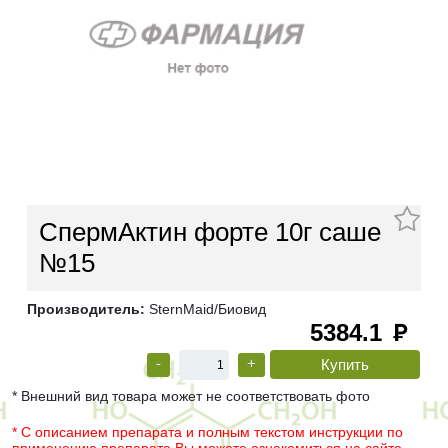
СпермАктин форте 10г саше
№15
Производитель:
SternMaid/Биовид
5384.1
руб
-
+
* Внешний вид товара может не соответствовать фото
* С описанием препарата и полным текстом инструкции по