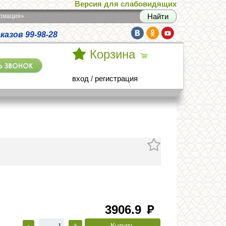
Версия для слабовидящих
армация»
азов 99-98-28
Корзина
вход
/
регистрация
3906.9
руб
-
+