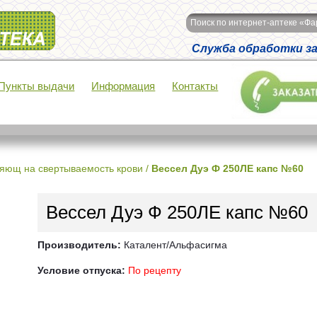
Поиск по интернет-аптеке «Ф
Служба обработки зак
Пункты выдачи
Информация
Контакты
яющ на свертываемость крови
/
Вессел Дуэ Ф 250ЛЕ капс №60
Вессел Дуэ Ф 250ЛЕ капс №60
Производитель:
Каталент/Альфасигма
Условие отпуска:
По рецепту