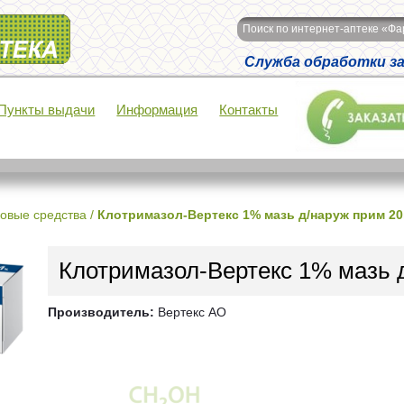
Поиск по интернет-аптеке «Ф
Служба обработки зак
Пункты выдачи
Информация
Контакты
овые средства
/
Клотримазол-Вертекс 1% мазь д/наруж прим 2
Клотримазол-Вертекс 1% мазь 
Производитель:
Вертекс АО