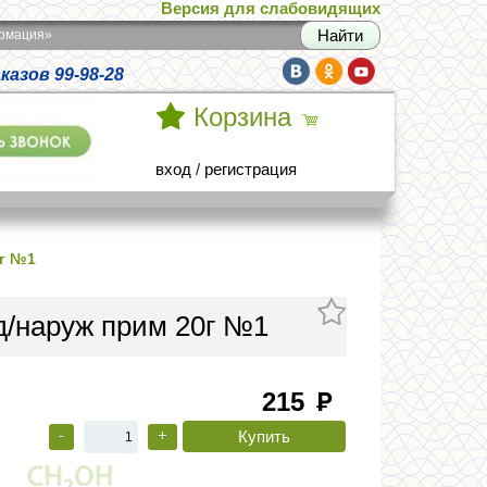
Версия для слабовидящих
армация»
азов 99-98-28
Корзина
вход
/
регистрация
0г №1
д/наруж прим 20г №1
215
руб
-
+