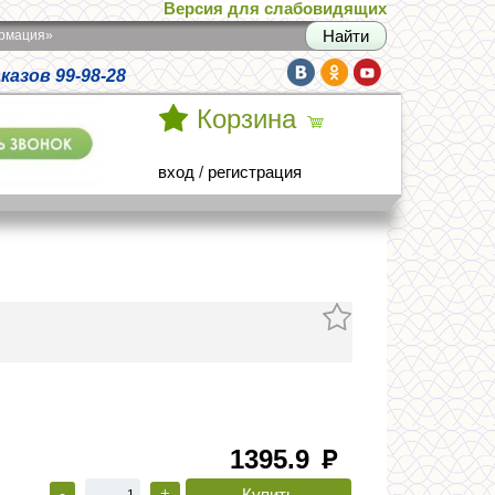
Версия для слабовидящих
армация»
азов 99-98-28
Корзина
вход
/
регистрация
1395.9
руб
-
+