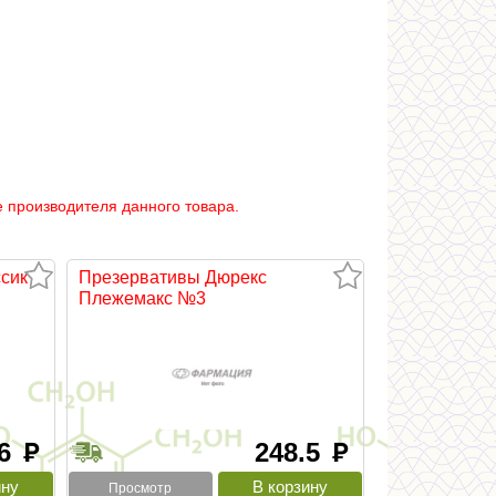
 производителя данного товара.
сик
Презервативы Дюрекс
Плежемакс №3
.6
248.5
руб
руб
Просмотр