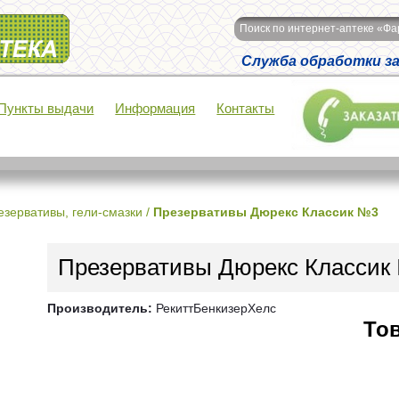
Поиск по интернет-аптеке «Ф
Служба обработки зак
Пункты выдачи
Информация
Контакты
езервативы, гели-смазки
/
Презервативы Дюрекс Классик №3
Презервативы Дюрекс Классик
Производитель:
РекиттБенкизерХелс
Тов