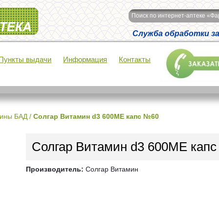
Поиск по интернет-аптеке «Ф
Служба обработки зак
Пункты выдачи
Информация
Контакты
ины БАД
/
Солгар Витамин d3 600МЕ капс №60
Солгар Витамин d3 600МЕ кап
Производитель:
Солгар Витамин