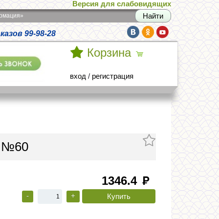
Версия для слабовидящих
армация»
азов 99-98-28
Корзина
вход
/
регистрация
с №60
1346.4
руб
-
+