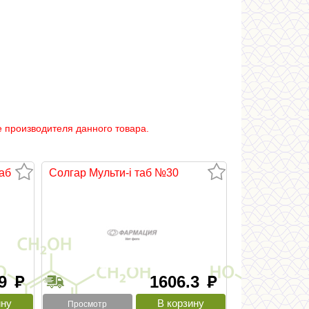
 производителя данного товара.
аб
Солгар Мульти-i таб №30
.9
1606.3
руб
руб
Просмотр