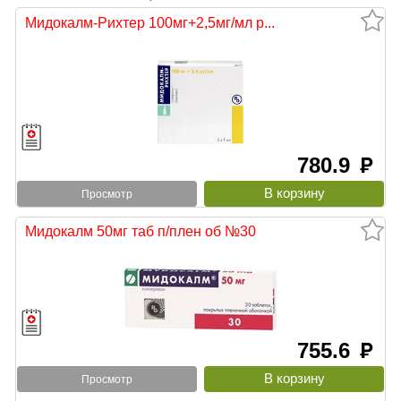
Мидокалм-Рихтер 100мг+2,5мг/мл р...
780.9
руб
Просмотр
Мидокалм 50мг таб п/плен об №30
755.6
руб
Просмотр