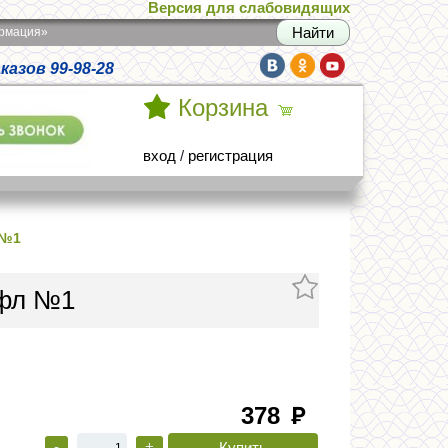
Версия для слабовидящих
армация»
азов 99-98-28
Корзина
вход
/
регистрация
 №1
 фл №1
378
руб
-
+