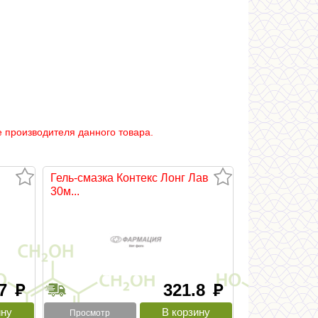
 производителя данного товара.
Гель-смазка Контекс Лонг Лав
30м...
.7
321.8
руб
руб
Просмотр