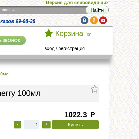
Версия для слабовидящих
армация»
азов 99-98-28
Корзина
вход
/
регистрация
00мл
herry 100мл
1022.3
руб
-
+