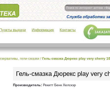
Поиск по интернет-аптеке «Ф
Служба обработки зак
Пункты выдачи
Информация
Контакты
езервативы, гели-смазки
/
Гель-смазка Дюрекс play very cherry 1
Гель-смазка Дюрекс play very c
Производитель:
Рекитт Бенк Хелскэр