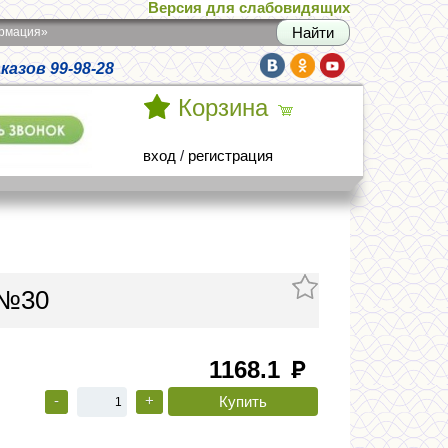
Версия для слабовидящих
армация»
азов 99-98-28
Корзина
вход
/
регистрация
 №30
1168.1
руб
-
+