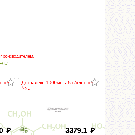
–производителем.
РЛС
н об
Детралекс 1000мг таб п/плен об
№...
70
3379.1
руб
руб