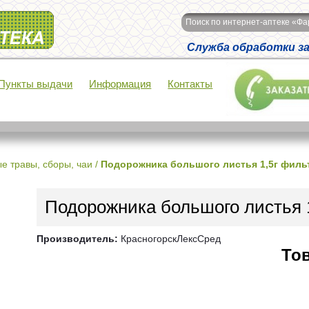
Поиск по интернет-аптеке «Ф
Служба обработки зак
Пункты выдачи
Информация
Контакты
е травы, сборы, чаи
/
Подорожника большого листья 1,5г филь
Подорожника большого листья 
Производитель:
КрасногорскЛексСред
Тов