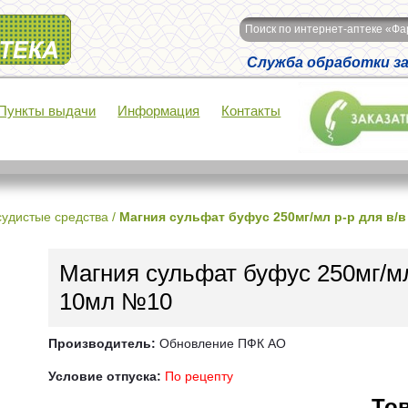
Поиск по интернет-аптеке «Ф
Служба обработки зак
Пункты выдачи
Информация
Контакты
удистые средства
/
Магния сульфат буфус 250мг/мл р-р для в/
Магния сульфат буфус 250мг/мл
10мл №10
Производитель:
Обновление ПФК АО
Условие отпуска:
По рецепту
Тов