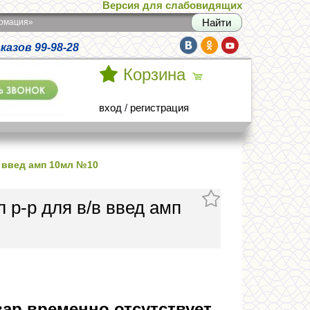
Версия для слабовидящих
армация»
азов 99-98-28
Корзина
вход
/
регистрация
в введ амп 10мл №10
 р-р для в/в введ амп
ар временно отсутствует