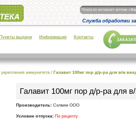
Поиск по интернет-аптеке «Ф
Служба обработки зак
Пункты выдачи
Информация
Контакты
 укрепления иммунитета
/
Галавит 100мг пор д/р-ра для в/м вв
Галавит 100мг пор д/р-ра для 
Производитель:
Сэлвим ООО
Условие отпуска:
По рецепту