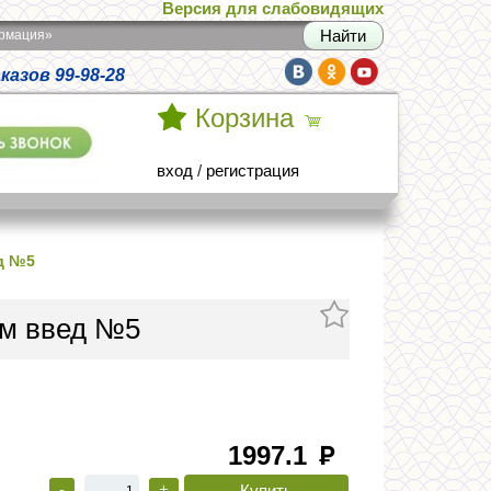
Версия для слабовидящих
армация»
азов 99-98-28
Корзина
вход
/
регистрация
ед №5
в/м введ №5
1997.1
руб
-
+