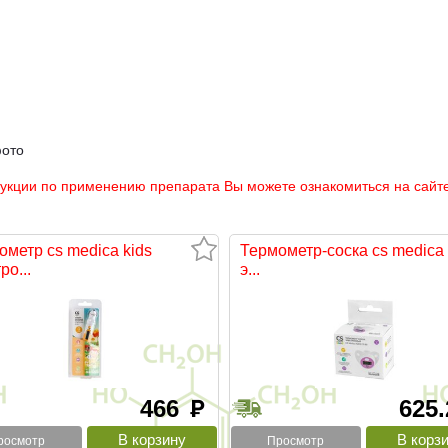
фото
рукции по применению препарата Вы можете ознакомиться на сайте
ометр cs medica kids
Термометр-соска cs medica 
ро...
э...
466
625
руб
росмотр
Просмотр