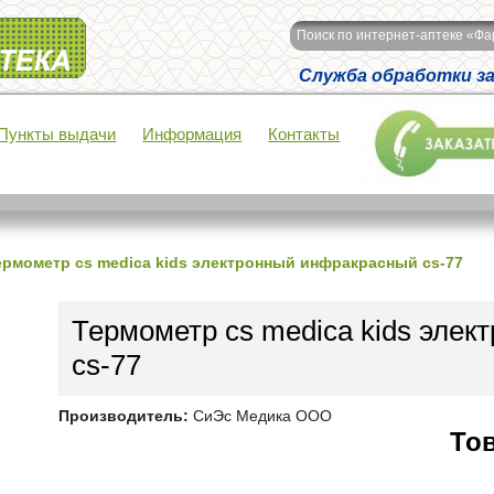
Поиск по интернет-аптеке «Ф
Служба обработки зак
Пункты выдачи
Информация
Контакты
ермометр cs medica kids электронный инфракрасный cs-77
Термометр cs medica kids эле
cs-77
Производитель:
СиЭс Медика ООО
Тов