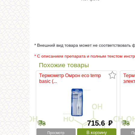
* Внешний вид товара может не соответствовать 
* С описанием препарата и полным текстом инст
Похожие товары
Термометр Омрон eco temp
Терм
basic (...
элект
715.6
руб
Просмотр
П