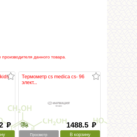
 производителя данного товара.
kids
Термометр cs medica cs- 96
элект...
.2
1488.5
руб
руб
Просмотр