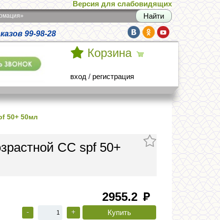
Версия для слабовидящих
армация»
азов 99-98-28
Корзина
вход
/
регистрация
f 50+ 50мл
зрастной СС spf 50+
2955.2
руб
-
+