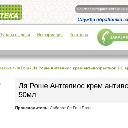
Поиск по интернет-аптеке «Ф
Служба обработки зак
Пункты выдачи
Информация
Контакты
метика
/
Ля Рош
/
Ля Роше Антгелиос крем антивозрастной СС sp
Ля Роше Антгелиос крем антиво
50мл
Производитель:
Лаборат Ля Рош Позэ