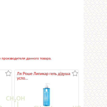
 производителя данного товара.
Ля Роше Липикар гель д/душа
успо...